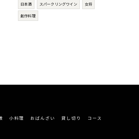
日本酒
スパークリングワイン
女将
創作料理
徴
小料理
おばんざい
貸し切り
コース