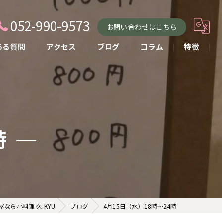
052-990-9573
お問い合わせはこちら
ある質問
アクセス
ブログ
コラム
特徴
小料理
おばんざい
貸し切り
時
コース
お酒
なら小料理 久 KYU
ブログ
4月15日（水）18時〜24時