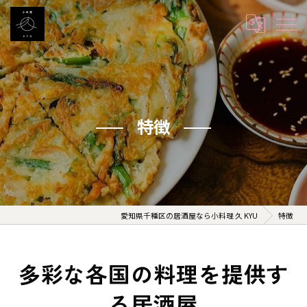
特徴
愛知県千種区の居酒屋なら小料理 久 KYU
特徴
多彩な各国の料理を提供す
る居酒屋