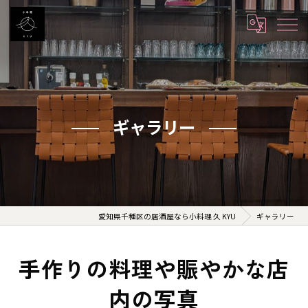
ギャラリー
愛知県千種区の居酒屋なら小料理 久 KYU
ギャラリー
手作りの料理や賑やかな店
内の写真