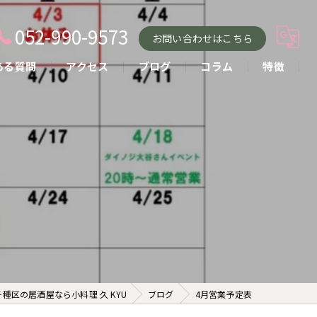
052-990-9573
お問い合わせはこちら
ある質問
アクセス
ブログ
コラム
特徴
小料理
おばんざい
貸し切り
コース
お酒
種区の居酒屋なら小料理 久 KYU
ブログ
4月営業予定表