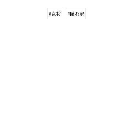
#女将
#隠れ家