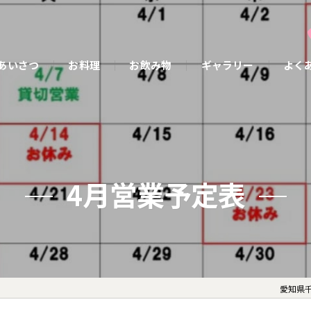
あいさつ
お料理
お飲み物
ギャラリー
よく
4月営業予定表
愛知県千