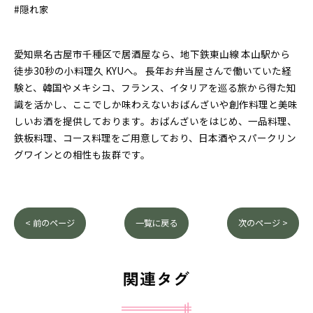
#隠れ家
愛知県名古屋市千種区で居酒屋なら、地下鉄東山線 本山駅から
徒歩30秒の小料理久 KYUへ。 長年お弁当屋さんで働いていた経
験と、韓国やメキシコ、フランス、イタリアを巡る旅から得た知
識を活かし、ここでしか味わえないおばんざいや創作料理と美味
しいお酒を提供しております。おばんざいをはじめ、一品料理、
鉄板料理、コース料理をご用意しており、日本酒やスパークリン
グワインとの相性も抜群です。
< 前のページ
一覧に戻る
次のページ >
関連タグ