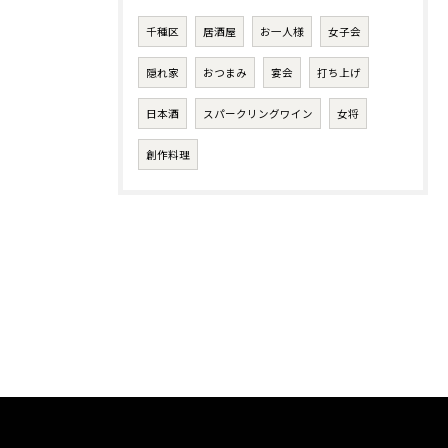
千種区
居酒屋
お一人様
女子会
隠れ家
おつまみ
宴会
打ち上げ
日本酒
スパークリングワイン
女将
創作料理