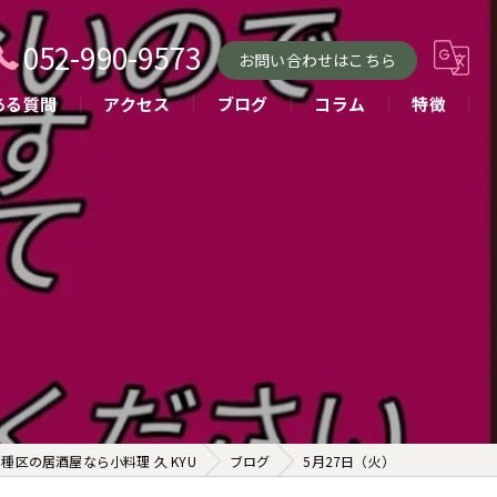
052-990-9573
お問い合わせはこちら
ある質問
アクセス
ブログ
コラム
特徴
小料理
おばんざい
貸し切り
コース
お酒
種区の居酒屋なら小料理 久 KYU
ブログ
5月27日（火）