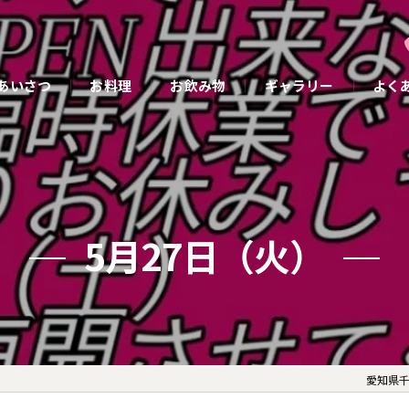
あいさつ
お料理
お飲み物
ギャラリー
よく
5月27日（火）
愛知県千