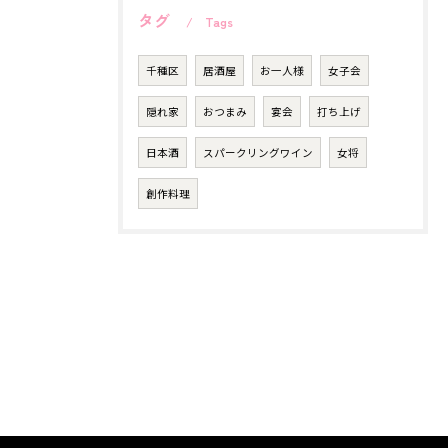
タグ
Tags
千種区
居酒屋
お一人様
女子会
隠れ家
おつまみ
宴会
打ち上げ
日本酒
スパークリングワイン
女将
創作料理