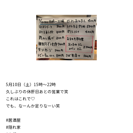
5月10日（土）15時〜22時
久しぶりの休肝日あとの営業で笑
これはこれで♡
でも、なーんか足りなーい笑
#居酒屋
#隠れ家