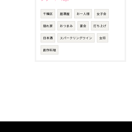
千種区
居酒屋
お一人様
女子会
隠れ家
おつまみ
宴会
打ち上げ
日本酒
スパークリングワイン
女将
創作料理