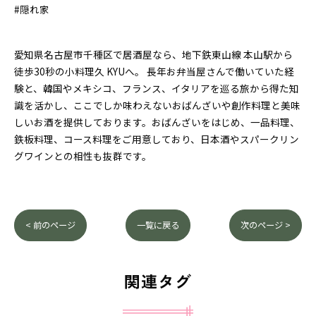
#隠れ家
愛知県名古屋市千種区で居酒屋なら、地下鉄東山線 本山駅から
徒歩30秒の小料理久 KYUへ。 長年お弁当屋さんで働いていた経
験と、韓国やメキシコ、フランス、イタリアを巡る旅から得た知
識を活かし、ここでしか味わえないおばんざいや創作料理と美味
しいお酒を提供しております。おばんざいをはじめ、一品料理、
鉄板料理、コース料理をご用意しており、日本酒やスパークリン
グワインとの相性も抜群です。
< 前のページ
一覧に戻る
次のページ >
関連タグ