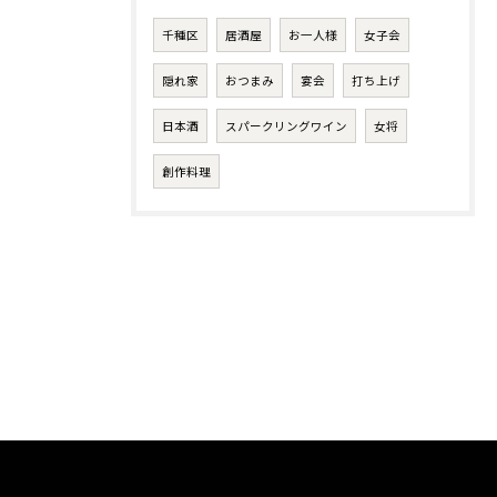
千種区
居酒屋
お一人様
女子会
隠れ家
おつまみ
宴会
打ち上げ
日本酒
スパークリングワイン
女将
創作料理