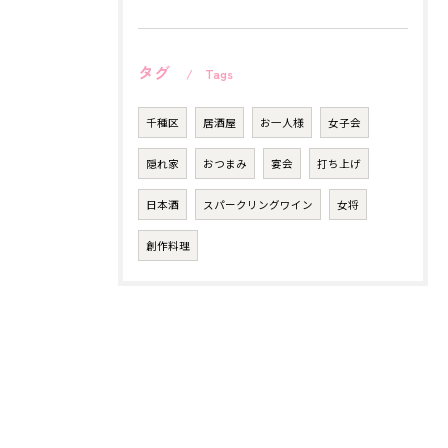
タグ
Tags
千種区
居酒屋
お一人様
女子会
隠れ家
おつまみ
宴会
打ち上げ
日本酒
スパークリングワイン
女将
創作料理