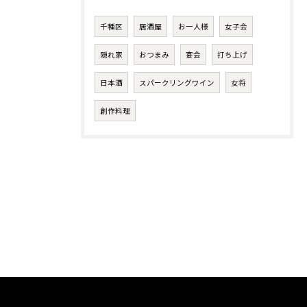
千種区
居酒屋
お一人様
女子会
隠れ家
おつまみ
宴会
打ち上げ
日本酒
スパークリングワイン
女将
創作料理