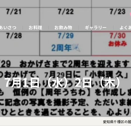
あいさつ
お料理
お飲み物
ギャラリー
よく
7月1日（水）2日（木）
愛知県千種区の居酒