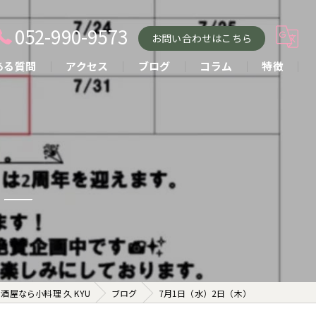
052-990-9573
お問い合わせはこちら
ある質問
アクセス
ブログ
コラム
特徴
小料理
おばんざい
貸し切り
コース
お酒
屋なら小料理 久 KYU
ブログ
7月1日（水）2日（木）