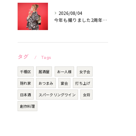
2026/08/04
今年も撮りました2周年記念作品♡
タグ
Tags
千種区
居酒屋
お一人様
女子会
隠れ家
おつまみ
宴会
打ち上げ
日本酒
スパークリングワイン
女将
創作料理