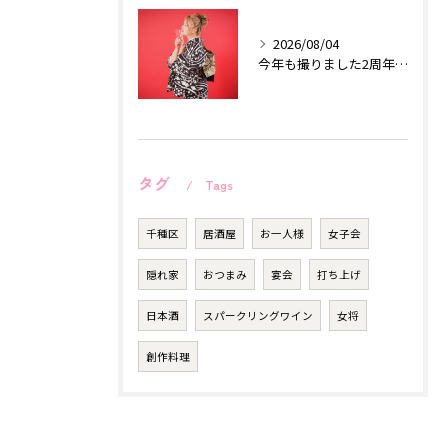
2026/08/04
今年も撮りました2周年記念作品♡
タグ
Tags
千種区
居酒屋
お一人様
女子会
隠れ家
おつまみ
宴会
打ち上げ
日本酒
スパークリングワイン
女将
創作料理