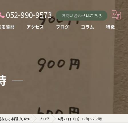
052-990-9573
お問い合わせはこちら
ある質問
アクセス
ブログ
コラム
特徴
小料理
おばんざい
貸し切り
時
コース
お酒
ら小料理 久 KYU
ブログ
6月21日（日）17時〜2？時