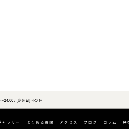
～24:00 / [定休日] 不定休
ギャラリー
よくある質問
アクセス
ブログ
コラム
特