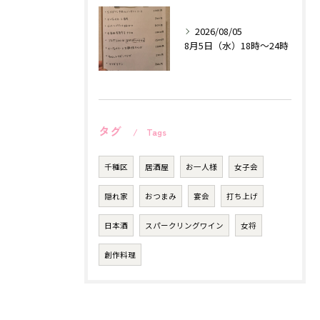
2026/08/05
8月5日（水）18時〜24時
タグ
Tags
千種区
居酒屋
お一人様
女子会
隠れ家
おつまみ
宴会
打ち上げ
日本酒
スパークリングワイン
女将
創作料理