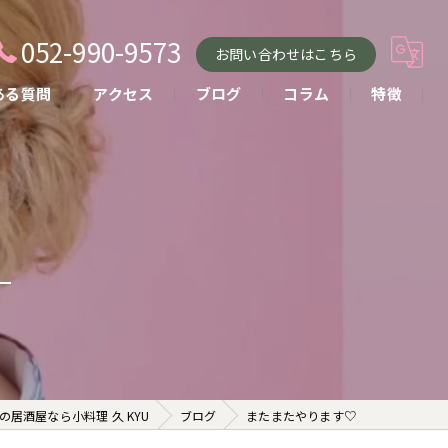
052-990-9573
お問い合わせはこちら
ある質問
アクセス
ブログ
コラム
特徴
小料理
おばんざい
貸し切り
コース
お酒
の居酒屋なら小料理 久 KYU
ブログ
またまたやります♡