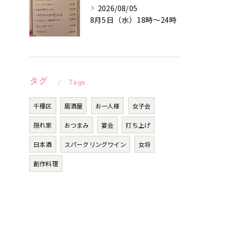
2026/08/05
8月5日（水）18時〜24時
タグ
Tags
千種区
居酒屋
お一人様
女子会
隠れ家
おつまみ
宴会
打ち上げ
日本酒
スパークリングワイン
女将
創作料理