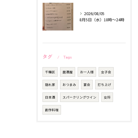
2026/08/05
8月5日（水）18時〜24時
タグ
Tags
千種区
居酒屋
お一人様
女子会
隠れ家
おつまみ
宴会
打ち上げ
日本酒
スパークリングワイン
女将
創作料理