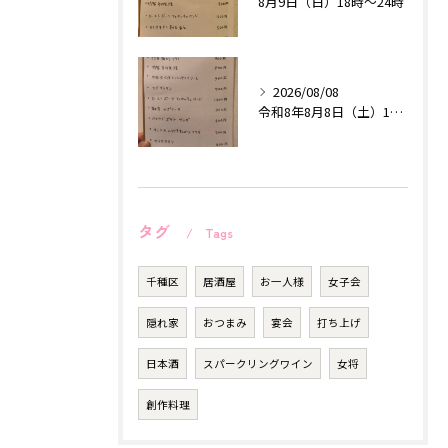
8月9日（日）18時〜24時
2026/08/08
令和8年8月8日（土）18時〜24時
タグ
Tags
千種区
居酒屋
お一人様
女子会
隠れ家
おつまみ
宴会
打ち上げ
日本酒
スパークリングワイン
女将
創作料理