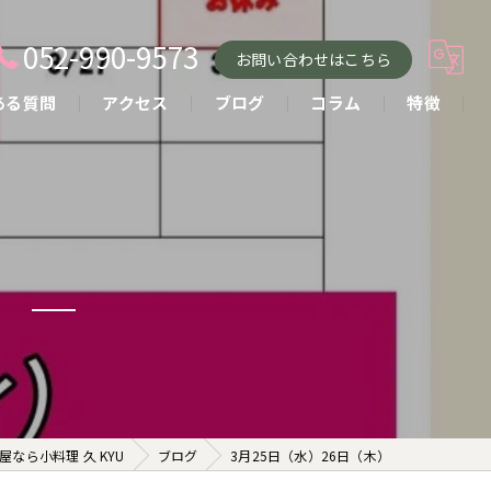
052-990-9573
お問い合わせはこちら
ある質問
アクセス
ブログ
コラム
特徴
小料理
おばんざい
貸し切り
）
コース
お酒
なら小料理 久 KYU
ブログ
3月25日（水）26日（木）