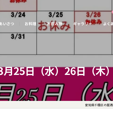
あいさつ
お料理
お飲み物
ギャラリー
よく
3月25日（水）26日（木
愛知県千種区の居酒屋