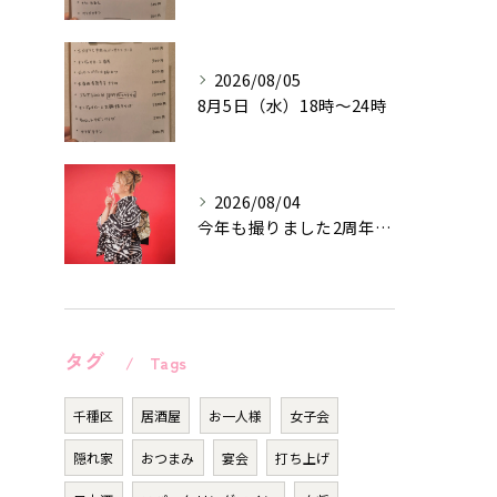
2026/08/05
8月5日（水）18時〜24時
2026/08/04
今年も撮りました2周年記念作品♡
タグ
Tags
千種区
居酒屋
お一人様
女子会
隠れ家
おつまみ
宴会
打ち上げ