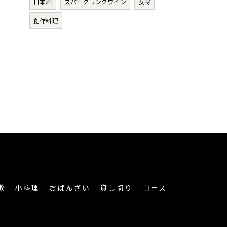
日本酒
スパークリングワイン
女将
創作料理
徴
小料理
おばんざい
貸し切り
コース