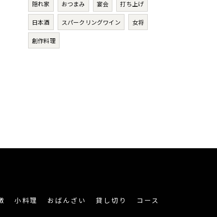
隠れ家
おつまみ
宴会
打ち上げ
日本酒
スパークリングワイン
女将
創作料理
徴
小料理
おばんざい
貸し切り
コース