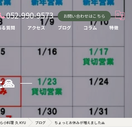
052-990-9573
お問い合わせはこちら
ある質問
アクセス
ブログ
コラム
特徴
小料理
おばんざい
貸し切り
🙏
コース
お酒
小料理 久 KYU
ブログ
ちょっとお休みが増えました🙏