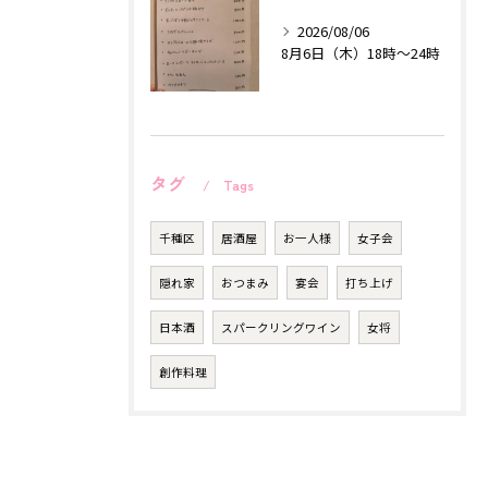
2026/08/06
8月6日（木）18時〜24時
タグ
Tags
千種区
居酒屋
お一人様
女子会
隠れ家
おつまみ
宴会
打ち上げ
日本酒
スパークリングワイン
女将
創作料理