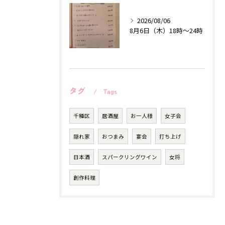
2026/08/06
8月6日（木）18時〜24時
タグ
Tags
千種区
居酒屋
お一人様
女子会
隠れ家
おつまみ
宴会
打ち上げ
日本酒
スパークリングワイン
女将
創作料理