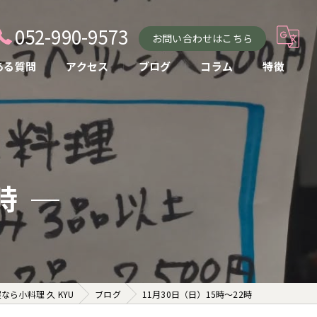
052-990-9573
お問い合わせはこちら
ある質問
アクセス
ブログ
コラム
特徴
小料理
おばんざい
貸し切り
時
コース
お酒
ら小料理 久 KYU
ブログ
11月30日（日）15時〜22時