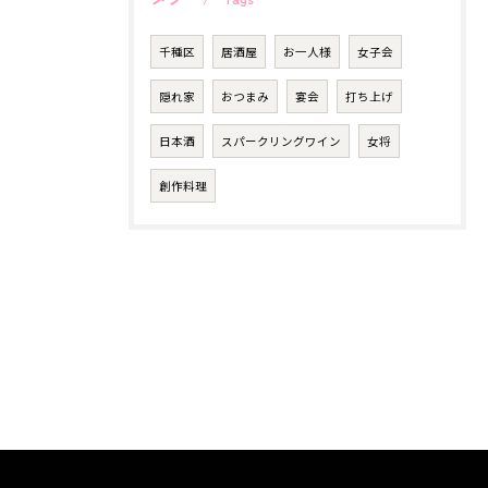
千種区
居酒屋
お一人様
女子会
隠れ家
おつまみ
宴会
打ち上げ
日本酒
スパークリングワイン
女将
創作料理