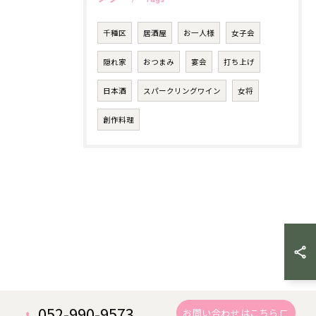
千種区
居酒屋
お一人様
女子会
隠れ家
おつまみ
宴会
打ち上げ
日本酒
スパークリングワイン
女将
創作料理
052-990-9573
お問い合わせはこちら