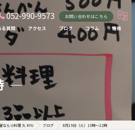
052-990-9573
お問い合わせはこちら
ある質問
アクセス
ブログ
コラム
特徴
小料理
おばんざい
貸し切り
時
コース
お酒
なら小料理 久 KYU
ブログ
8月19日（火）15時〜22時