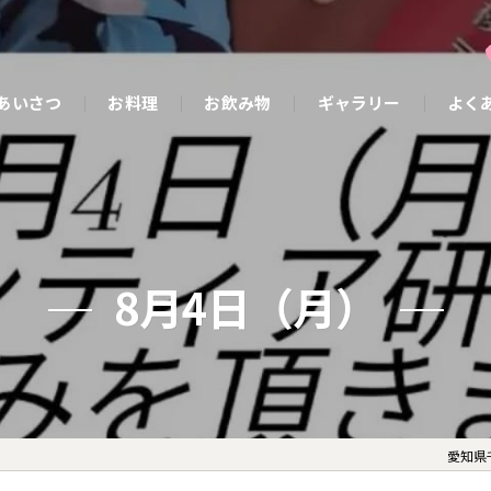
あいさつ
お料理
お飲み物
ギャラリー
よく
8月4日（月）
愛知県