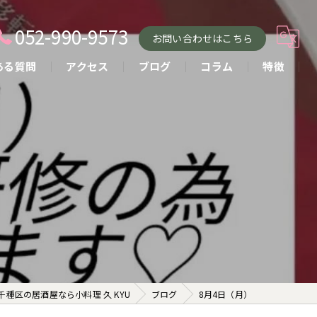
052-990-9573
お問い合わせはこちら
ある質問
アクセス
ブログ
コラム
特徴
小料理
おばんざい
貸し切り
コース
お酒
千種区の居酒屋なら小料理 久 KYU
ブログ
8月4日（月）