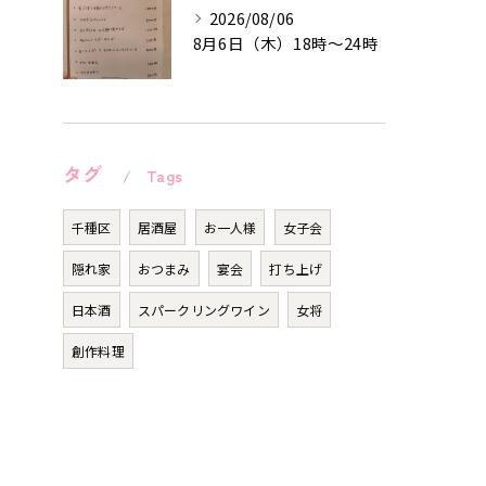
2026/08/06
8月6日（木）18時〜24時
タグ
Tags
千種区
居酒屋
お一人様
女子会
隠れ家
おつまみ
宴会
打ち上げ
日本酒
スパークリングワイン
女将
創作料理