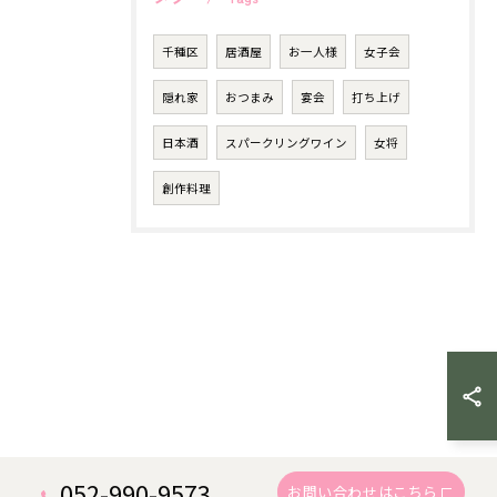
千種区
居酒屋
お一人様
女子会
隠れ家
おつまみ
宴会
打ち上げ
日本酒
スパークリングワイン
女将
創作料理
052-990-9573
お問い合わせはこちら