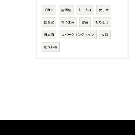
千種区
居酒屋
お一人様
女子会
隠れ家
おつまみ
宴会
打ち上げ
日本酒
スパークリングワイン
女将
創作料理