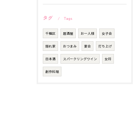
タグ
Tags
千種区
居酒屋
お一人様
女子会
隠れ家
おつまみ
宴会
打ち上げ
日本酒
スパークリングワイン
女将
創作料理