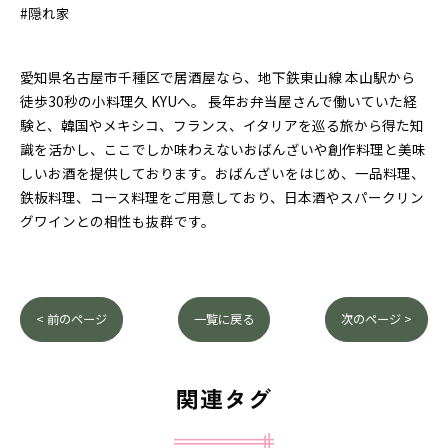
#隠れ家
愛知県名古屋市千種区で居酒屋なら、地下鉄東山線 本山駅から
徒歩30秒の小料理久 KYUへ。 長年お弁当屋さんで働いていた経
験と、韓国やメキシコ、フランス、イタリアを巡る旅から得た知
識を活かし、ここでしか味わえないおばんざいや創作料理と美味
しいお酒を提供しております。おばんざいをはじめ、一品料理、
鉄板料理、コース料理をご用意しており、日本酒やスパークリン
グワインとの相性も抜群です。
< 前のページ
一覧に戻る
次のページ >
関連タグ