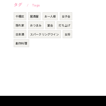
タグ
Tags
千種区
居酒屋
お一人様
女子会
隠れ家
おつまみ
宴会
打ち上げ
日本酒
スパークリングワイン
女将
創作料理