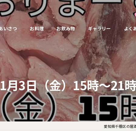
あいさつ
お料理
お飲み物
ギャラリー
よく
1月3日（金）15時〜21
愛知県千種区の居酒