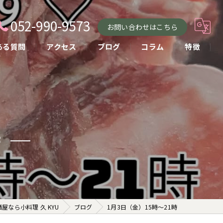
052-990-9573
お問い合わせはこちら
ある質問
アクセス
ブログ
コラム
特徴
小料理
おばんざい
貸し切り
時
コース
お酒
屋なら小料理 久 KYU
ブログ
1月3日（金）15時〜21時