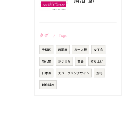
8月7日（金）
タグ
Tags
千種区
居酒屋
お一人様
女子会
隠れ家
おつまみ
宴会
打ち上げ
日本酒
スパークリングワイン
女将
創作料理