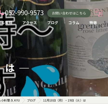
052-990-9573
お問い合わせはこちら
ある質問
アクセス
ブログ
コラム
特徴
小料理
おばんざい
貸し切り
）は
コース
お酒
料理 久 KYU
ブログ
11月18日（月）・19日（火）は