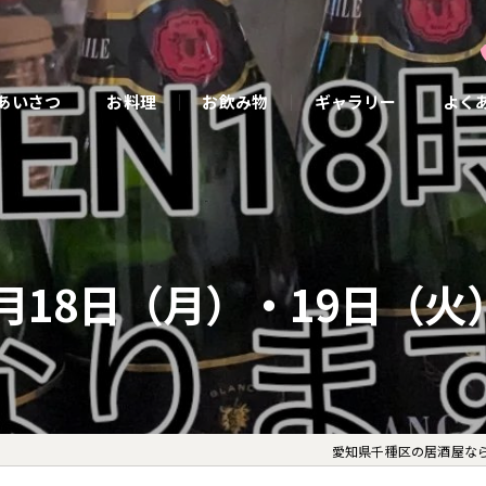
あいさつ
お料理
お飲み物
ギャラリー
よく
1月18日（月）・19日（火
愛知県千種区の居酒屋なら小