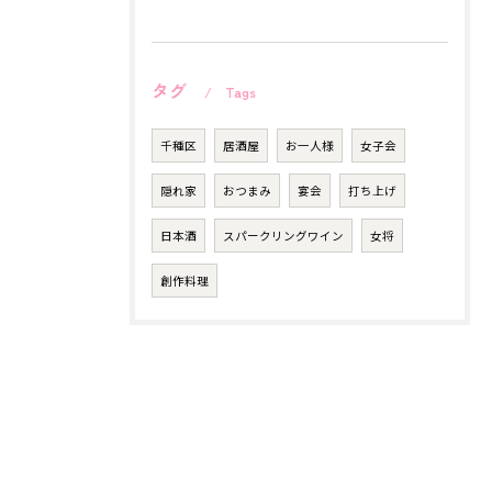
タグ
Tags
千種区
居酒屋
お一人様
女子会
隠れ家
おつまみ
宴会
打ち上げ
日本酒
スパークリングワイン
女将
創作料理