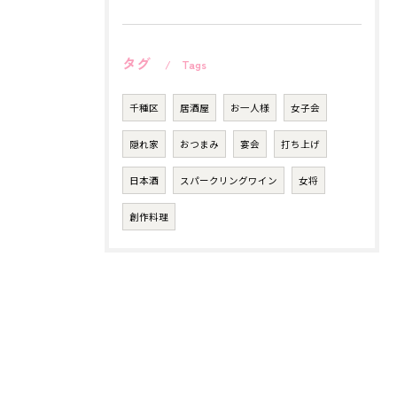
タグ
Tags
千種区
居酒屋
お一人様
女子会
隠れ家
おつまみ
宴会
打ち上げ
日本酒
スパークリングワイン
女将
創作料理