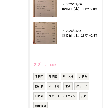
2026/08/06
8月6日（木）18時〜24時
2026/08/05
8月5日（水）18時〜24時
タグ
Tags
千種区
居酒屋
お一人様
女子会
隠れ家
おつまみ
宴会
打ち上げ
日本酒
スパークリングワイン
女将
創作料理